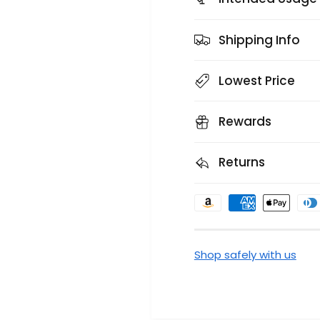
d
a
a
#
#
Shipping Info
2
2
0
0
1
1
Lowest Price
6
6
Rewards
Returns
F
o
r
Shop safely with us
m
a
s
d