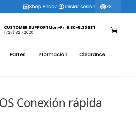
Shop Encap
Iniciar sesión
ES
C
a
r
CUSTOMER SUPPORTMon-Fri 9:30-5:30 EST
(727) 821-2020
ri
t
o
Partes
Información
Clearance
OS Conexión rápida