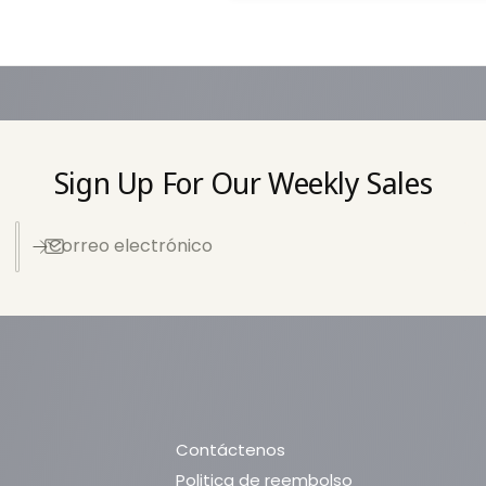
e
p
a
g
o
Sign Up For Our Weekly Sales
Correo electrónico
Contáctenos
Politica de reembolso