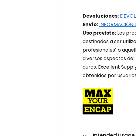
o
o
l
l
a
a
Devoluciones:
DEVOL
d
d
Envío:
INFORMACIÓN 
o
o
Uso previsto:
Los prod
r
r
H
H
destinados a ser utili
O
O
profesionales" o aquel
S
S
diversos aspectos del
C
C
o
o
duras. Excellent Suppl
n
n
obtenidos por usuarios
e
e
x
x
i
i
ó
ó
n
n
r
r
á
á
p
p
i
i
d
Intended Usage