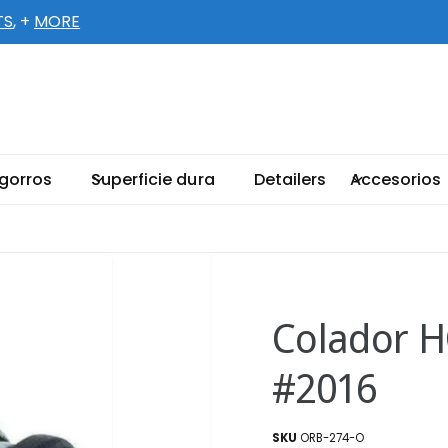
TS
, +
MORE
ellent-Supply.com
5 66TH CT N # 1
 gorros
Superficie dura
Detailers
Accesorios
llas Park FL 33782-4567
ados Unidos
003301888
etiro disponible, Normalmente está listo
n 2 horas
Colador H
#2016
ORB-274-O