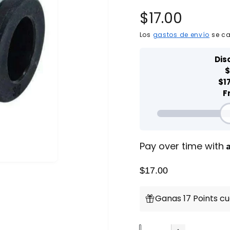
P
$17.00
r
Los
gastos de envío
se ca
e
c
i
o
h
Pay over time with
a
$17.00
b
Ganas 17 Points c
i