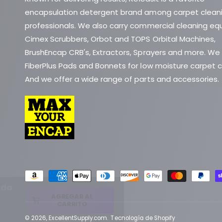
encapsulation detergent brand among carpet clean
professionals. We also carry commercial cleaning eq
Cimex Scrubbers, Orbot and TOPS Orbital Machines,
BrushEncap CRB's, Extractors, Sprayers and more. We
FiberPlus Pads and Bonnets for low moisture carpet c
And we offer a wide range of parts and accessories.
F
ida
o
AGREGAR AL
r
CARRITO
m
© 2026,
ExcellentSupply.com
.
Tecnología de Shopify