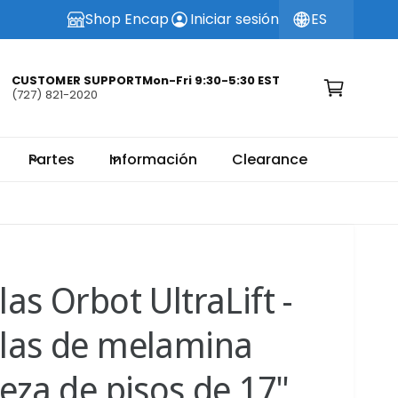
Shop Encap
Iniciar sesión
ES
C
a
r
CUSTOMER SUPPORTMon-Fri 9:30-5:30 EST
(727) 821-2020
ri
t
o
Partes
Información
Clearance
as Orbot UltraLift -
las de melamina
eza de pisos de 17"