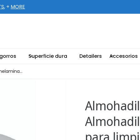
TS
, +
MORE
ellent-Supply.com
5 66TH CT N # 1
 gorros
Superficie dura
Detailers
Accesorios
llas Park FL 33782-4567
ados Unidos
melamina...
003301888
etiro disponible, Normalmente está listo
n 2 horas
Almohadill
Almohadil
para limpi