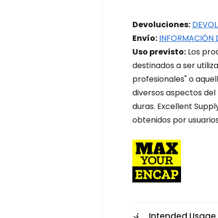
d
d
e
e
m
Devoluciones:
DEVOL
m
e
e
Envío:
INFORMACIÓN 
l
l
Uso previsto:
Los prod
a
a
m
destinados a ser utili
m
i
i
profesionales" o aquel
n
n
diversos aspectos del
a
a
p
duras. Excellent Suppl
p
a
a
obtenidos por usuarios
r
r
a
a
l
l
i
i
m
m
p
p
i
i
e
e
z
z
Intended Usage
a