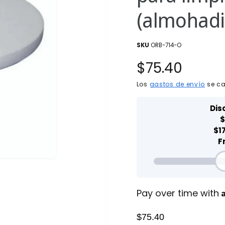
(almohadil
ORB-714-O
P
$75.40
r
Los
gastos de envío
se ca
e
c
i
o
h
Pay over time with
a
$75.40