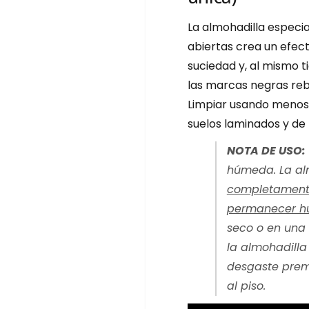
p
a
a
La almohadilla especia
r
r
a
abiertas crea un efect
a
A
A
suciedad y, al mismo t
l
l
las marcas negras rebe
m
m
o
Limpiar usando menos
o
h
h
suelos laminados y de
a
a
d
d
NOTA DE USO:
i
i
húmeda. La al
l
l
l
completament
l
a
a
permanecer 
s
s
seco o en una 
O
O
r
la almohadilla
r
b
b
desgaste prem
o
o
al piso.
t
t
U
U