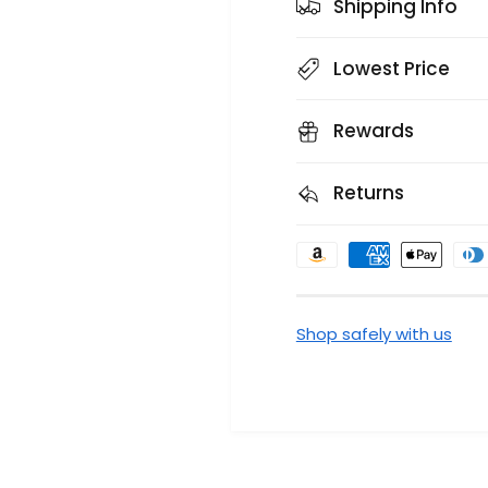
Shipping Info
Lowest Price
Rewards
Returns
F
o
r
Shop safely with us
m
a
s
d
e