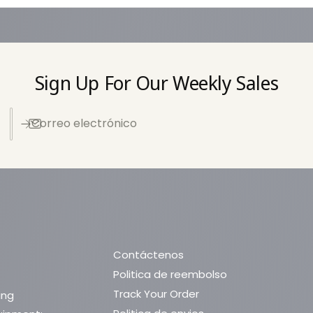
p
a
g
o
Sign Up For Our Weekly Sales
Correo electrónico
Contáctenos
Politica de reembolso
Track Your Order
ing