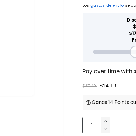
r
r
Los
gastos de envío
se ca
e
e
c
c
i
i
o
o
d
h
Pay over time with
e
a
$14.19
$17.40
o
b
Ganas 14 Points c
f
i
e
t
C
A
a
u
R
r
u