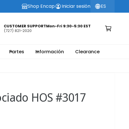
Shop Encap
Iniciar sesión
ES
C
a
r
CUSTOMER SUPPORTMon-Fri 9:30-5:30 EST
(727) 821-2020
ri
t
o
Partes
Información
Clearance
ociado HOS #3017