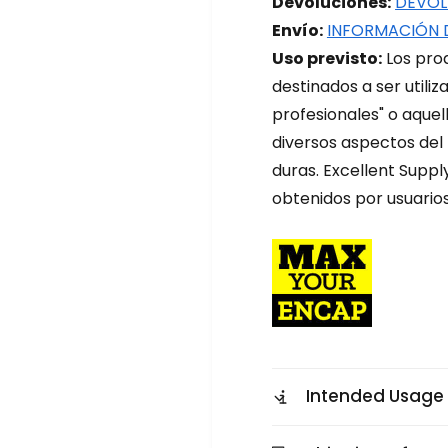
Devoluciones:
DEVOL
d
d
Envío:
INFORMACIÓN 
e
e
Uso previsto:
Los prod
r
r
o
o
destinados a ser utili
c
c
profesionales" o aquel
i
i
diversos aspectos del
a
a
d
d
duras. Excellent Suppl
o
o
obtenidos por usuarios
H
H
O
O
S
S
#
#
3
3
0
0
1
1
7
7
Intended Usage