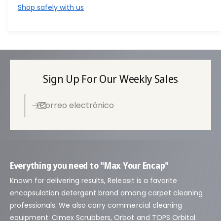
a
Shop safely with us
s
d
e
p
a
Sign Up For Our Weekly Sales
g
o
Correo electrónico
Everything you need to "Max Your Encap"
Known for delivering results, Releasit is a favorite
encapsulation detergent brand among carpet cleaning
professionals. We also carry commercial cleaning
equipment: Cimex Scrubbers, Orbot and TOPS Orbital