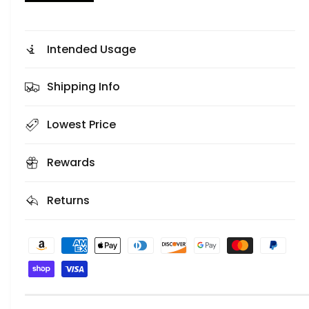
Intended Usage
Shipping Info
Lowest Price
Rewards
Returns
F
o
r
m