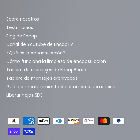
Sobre nosotros
Testimonios
Blog de Encap
Canal de Youtube de EncapTV
¿Qué es la encapsulación?
Cómo funciona la limpieza de encapsulación
Tablero de mensajes de EncapBoard
Tablero de mensajes archivados
Guía de mantenimiento de alfombras comerciales
Liberar hojas SDS
F
o
r