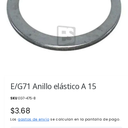
t
O
D
r
U
C
a
T
O
t
i
e
n
d
a
A
b
r
i
E/G71 Anillo elástico A 15
r
e
l
e
EG7-475-B
m
e
P
$3.68
n
t
r
Los
gastos de envío
se calculan en la pantalla de pago.
o
m