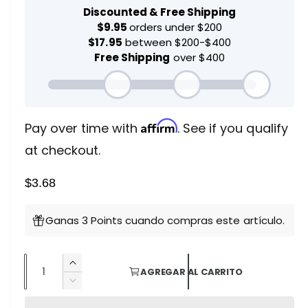
u
e
l
t
c
i
m
e
i
d
i
o
a
1
e
h
n
Affirm
u
Pay over time with
. See if you qualify
n
a
a
at checkout.
v
b
e
n
$3.68
t
i
a
n
t
a
Ganas 3 Points cuando compras este artículo.
m
o
u
d
a
C
a
A
l
AGREGAR AL CARRITO
a
u
R
l
m
n
e