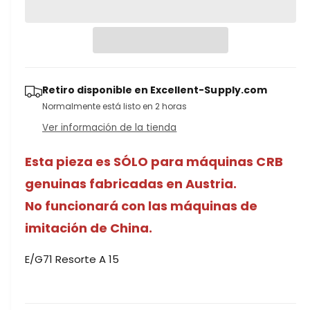
e
d
t
n
u
i
t
c
d
a
i
r
r
a
c
c
d
Retiro disponible en
Excellent-Supply.com
a
a
n
Normalmente está listo en 2 horas
n
t
t
Ver información de la tienda
i
i
d
d
Esta pieza es SÓLO para máquinas CRB
a
a
d
d
genuinas fabricadas en Austria.
p
p
No funcionará con las máquinas de
a
a
r
r
imitación de China.
a
a
E
E
E/G71 Resorte A 15
/
/
G
G
7
7
1