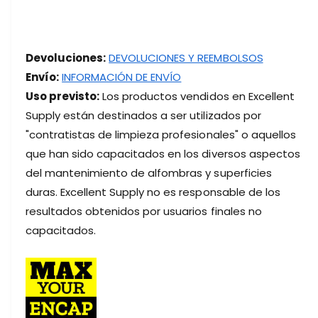
1
A
A
n
n
i
i
Devoluciones:
DEVOLUCIONES Y REEMBOLSOS
l
l
l
Envío:
INFORMACIÓN DE ENVÍO
l
o
o
Uso previsto:
Los productos vendidos en Excellent
e
e
Supply están destinados a ser utilizados por
l
l
á
"contratistas de limpieza profesionales" o aquellos
á
s
s
que han sido capacitados en los diversos aspectos
t
t
del mantenimiento de alfombras y superficies
i
i
duras. Excellent Supply no es responsable de los
c
c
o
resultados obtenidos por usuarios finales no
o
A
A
capacitados.
1
1
5
5